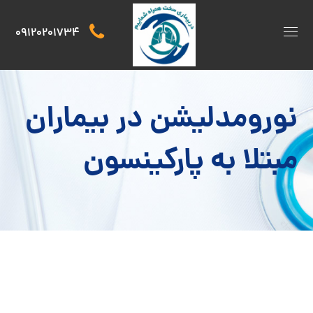
09120201734
نورومدلیشن در بیماران
مبتلا به پارکینسون