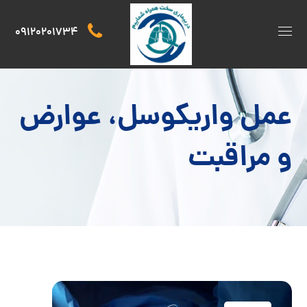
09120201734
عمل واریکوسل، عوارض
و مراقبت‌