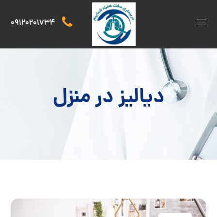
09120201734
دیالیز در منزل