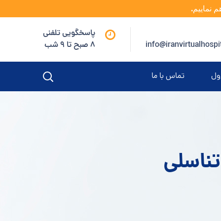
م نماییم.
پاسخگویی تلفنی
info@iranvirtualhospi
8 صبح تا 9 شب
ول
تماس با ما
تناسلی