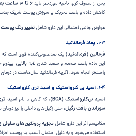
۶ تا ۱۰ ساعت بعد با آب و صابون شسته شود
پس از مصرف کرم، ناحیه موردنظر باید
کاهش داده و باعث تحریک یا سوزش پوست شریک جنسی
تغییر رنگ پوست د
عوارض جانبی احتمالی این دارو شامل
۱-۳. پماد فرمالدئید
فرمالین (فرمالدئید)
یک ضدعفونی‌کننده قوی است که توانای
این ماده باعث ضخیم و سفید شدن لایه بالایی اپیدرم 
راحت‌تر انجام شود. اگرچه فرمالدئید سال‌هاست در درمان
۱-۴. اسید بی کلرواستیک و اسید تری کلرواستیک
اسید بی‌کلرواستیک (BCA)
اسید تری‌ک
، که گاهی با نام
سوزاندن بافت زگیل
، حتی زگیل‌های داخلی را نیز درمان 
تجزیه پروتئین‌های سلولی ز
مکانیسم اثر این دارو شامل
استفاده می‌شود و به دلیل احتمال آسیب به پوست اطراف