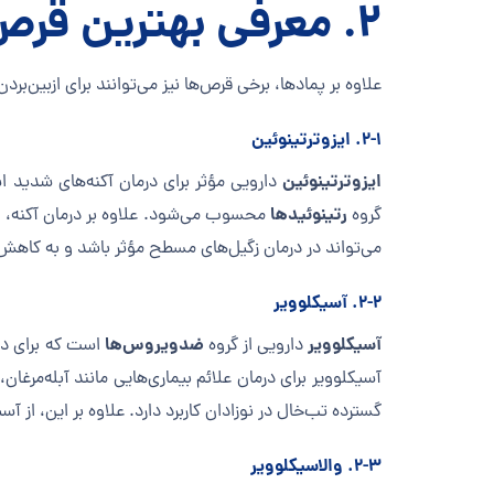
۲. معرفی بهترین قرص زگیل تناسلی
علاوه بر پمادها، برخی قرص‌ها نیز می‌توانند برای ازبین‌بر
۲-۱. ایزوترتینوئین
ایزوترتینوئین
دارویی مؤثر برای درمان آکنه‌های شدید اس
رتینوئیدها
گروه
می‌تواند در درمان زگیل‌های مسطح مؤثر باشد و به کاه
۲-۲. آسیکلوویر
آسیکلوویر
ضدویروس‌ها
دارویی از گروه
است که برای درم
آسیکلوویر برای درمان علائم بیماری‌هایی مانند آبله‌مر
گسترده تب‌خال در نوزادان کاربرد دارد. علاوه بر این، از آس
۲-۳. والاسیکلوویر