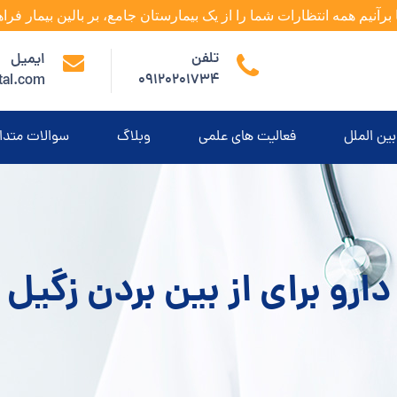
 برآنیم همه انتظارات شما را از یک بیمارستان جامع، بر بالین بیمار فراه
تلفن
ایمیل
09120201734
tal.com
بین الملل
فعالیت های علمی
وبلاگ
سوالات متدا
دارو برای از بین بردن زگیل 