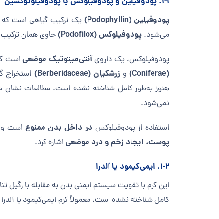
۱-۱. پودوفیلین و پودوفیلوکس یا پودوفیلوتوکسین
پودوفیلین (Podophyllin)
یک ترکیب گیاهی است که می‌
پودوفیلوکس (Podofilox)
می‌شود.
حاوی همان ترکیب ف
آنتی‌میتوتیک موضعی
پودوفیلوکس، یک داروی
است که 
(Coniferae)
زرشکیان (Berberidaceae)
و
استخراج گرد
هنوز به‌طور کامل شناخته نشده است. مطالعات نشان می‌د
نمی‌شود.
در داخل بدن ممنوع
استفاده از پودوفیلوکس
است و مص
پوست، ایجاد زخم و درد موضعی
اشاره کرد.
۱-۲. ایمی‌کیمود یا آلدرا
این کرم با تقویت سیستم ایمنی بدن به مقابله با زگیل ت
کامل شناخته نشده است. معمولاً کرم ایمی‌کیمود یا آلدرا ۵٪ را